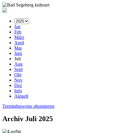
Jan
Feb
März
April
Mai
Juni
Juli
Aug
Sept
Okt
Nov
Dez
Info
Aktuell
Terminhinweise abonnieren
Archiv Juli 2025